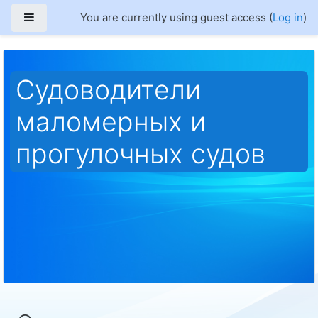
Skip to main content
Side panel
You are currently using guest access (
Log in
)
Судоводители
маломерных и
прогулочных судов
Home
Courses
Перечни тестовых заданий
Квалификационные испытания в МКК
Судоводители маломерных и прогулочных судов
Судоводитель прогулочного судна
Судоводитель прогулочного судна