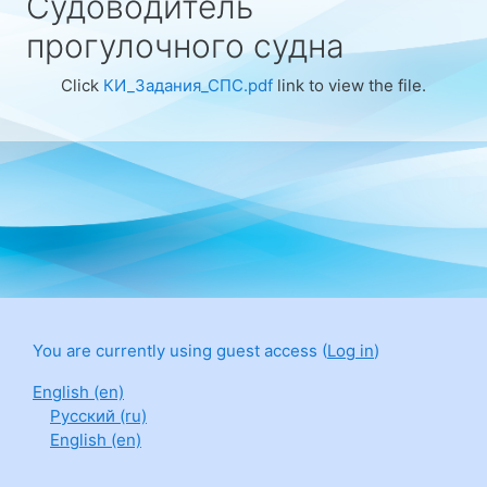
Судоводитель
прогулочного судна
Click
КИ_Задания_СПС.pdf
link to view the file.
You are currently using guest access (
Log in
)
English ‎(en)‎
Русский ‎(ru)‎
English ‎(en)‎