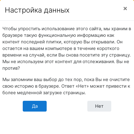
Перейти к основному содержанию
Боковая панель
Вы используете гостевой доступ (
Вход
)
Настройка данных
Чтобы упростить использование этого сайта, мы храним в
Судоводители
браузере такую функциональную информацию как
контент последней плитки, которую Вы открывали. Он
маломерных и
остается на вашем компьютере в течение короткого
времени на случай, если Вы снова посетите эту страницу.
прогулочных судов
Мы не используем этот контент для отслеживания. Вы не
против?
Мы запомним ваш выбор до тех пор, пока Вы не очистите
В начало
Разделы
Перечни тестовых заданий
свою историю в браузере. Ответ «Нет» может привести к
Квалификационные испытания в МКК
более медленной загрузке страницы.
Судоводители маломерных и прогулочных судов
Перечень тестовых заданий для
квалификационных испытаний