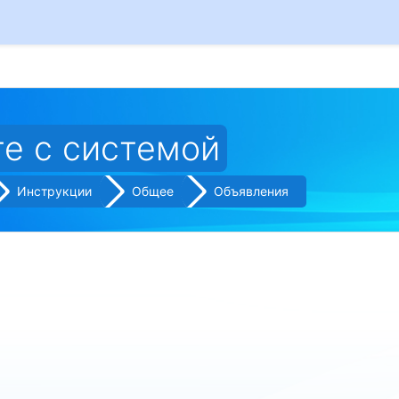
те с системой
Поиск
Инструкции
Общее
Объявления