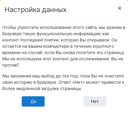
Перейти к основному содержанию
Боковая панель
Вы используете гостевой доступ (
Вход
)
Настройка данных
Чтобы упростить использование этого сайта, мы храним в
Подготовка
браузере такую функциональную информацию как
контент последней плитки, которую Вы открывали. Он
персонала танкеров
остается на вашем компьютере в течение короткого
времени на случай, если Вы снова посетите эту страницу.
и газовозов
Мы не используем этот контент для отслеживания. Вы не
против?
Мы запомним ваш выбор до тех пор, пока Вы не очистите
В начало
Разделы
Перечни тестовых заданий
свою историю в браузере. Ответ «Нет» может привести к
Итоговое тестирование в МОО/УТЦ
более медленной загрузке страницы.
Подготовка персонала танкеров и газовозов
Танкеры-химовозы (Расширенная)