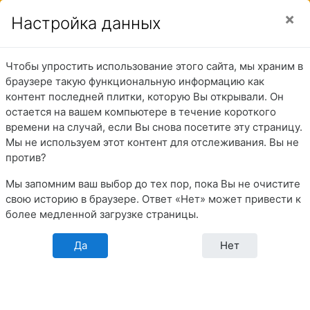
Перейти к основному содержанию
Боковая панель
Вы используете гостевой доступ (
Вход
)
Настройка данных
Чтобы упростить использование этого сайта, мы храним в
Подготовка
браузере такую функциональную информацию как
контент последней плитки, которую Вы открывали. Он
персонала танкеров
остается на вашем компьютере в течение короткого
времени на случай, если Вы снова посетите эту страницу.
и газовозов
Мы не используем этот контент для отслеживания. Вы не
против?
Мы запомним ваш выбор до тех пор, пока Вы не очистите
В начало
Разделы
Перечни тестовых заданий
свою историю в браузере. Ответ «Нет» может привести к
Итоговое тестирование в МОО/УТЦ
более медленной загрузке страницы.
Подготовка персонала танкеров и газовозов
Газовозы (Расширенная)