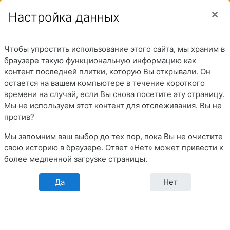
Перейти к основному содержанию
Боковая панель
Вы используете гостевой доступ (
Вход
)
Настройка данных
Чтобы упростить использование этого сайта, мы храним в
Судоводители
браузере такую функциональную информацию как
контент последней плитки, которую Вы открывали. Он
остается на вашем компьютере в течение короткого
времени на случай, если Вы снова посетите эту страницу.
В начало
Разделы
Перечни тестовых заданий
Мы не используем этот контент для отслеживания. Вы не
Квалификационные испытания в МКК
против?
Судоводители
Мы запомним ваш выбор до тех пор, пока Вы не очистите
свою историю в браузере. Ответ «Нет» может привести к
более медленной загрузке страницы.
Перечень тестовых заданий для
квалификационных испытаний
судоводителей, кандидатов на дипломы: