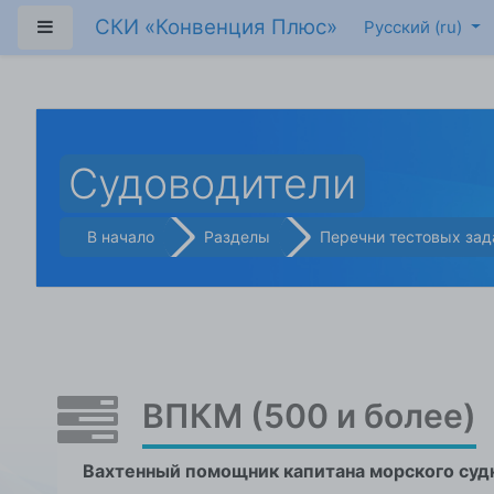
Перейти к основному содержанию
СКИ «Конвенция Плюс»
Боковая панель
Русский ‎(ru)‎
Судоводители
В начало
Разделы
Перечни тестовых зад
ВПКМ (500 и более)
Вахтенный помощник капитана морского судн