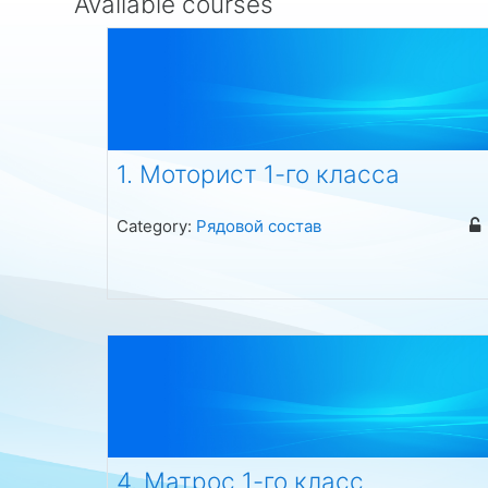
Available courses
1. Моторист 1-го класса
Category:
Рядовой состав
4. Матрос 1-го класс