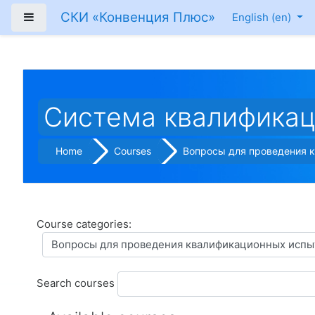
Skip to main content
СКИ «Конвенция Плюс»
Side panel
English ‎(en)‎
Система квалификац
Home
Courses
Вопросы для проведения 
Course categories:
Search courses